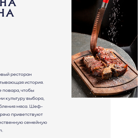
 НА
НА
рвый ресторан
атывающая история.
 повара, чтобы
и культуру выбора,
ебления мяса. Шеф-
орячо приветствуют
жественную семейную
n.