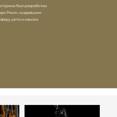
сторана был разработан
юро Paum, создавшим
феру уюта и изыска.