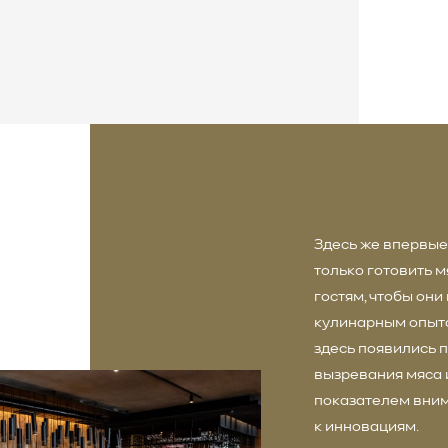
Здесь же впервые
только готовить м
гостям, чтобы они
кулинарным опыто
здесь появились 
вызревания мяса и
показателем вним
к инновациям.